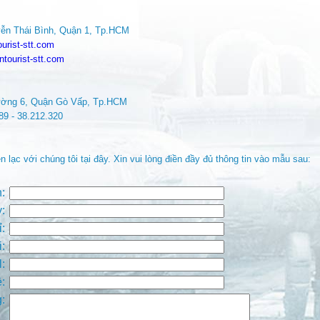
ễn Thái Bình, Quận 1, Tp.HCM
urist-stt.com
ntourist-stt.com
ường 6, Quận Gò Vấp, Tp.HCM
689 - 38.212.320
 lạc với chúng tôi tại đây. Xin vui lòng điền đầy đủ thông tin vào mẫu sau:
:
:
ỉ:
:
:
:
: