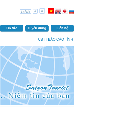
Tin tức
Tuyển dụng
Liên hệ
CBTT BÁO CÁO TÌNH HÌNH QUẢN TRỊ CÔNG TY NĂM 2024