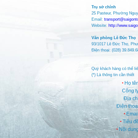
Trụ sở chính
25 Pasteur, Phường Nguy
Email:
transport@saigonto
Website:
http://www.saigo
Văn phòng Lê Đức Thọ
93/1017 Lê Đức Thọ, Ph
Điện thoại: (028) 39.849.
Quý khách hàng có thể liên
(*) Là thông tin cần thiết
Họ tên
*
Công ty
Địa ch
Điện thoại
Email
*
Tiêu đề
*
Nội dung
*