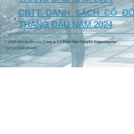
CBTT DANH SÁCH CỔ Đ
THÁNG ĐẦU NĂM 2024
© 2009 Bản quyền của
Công ty Cổ Phần Vận Chuyển Saigontourist
Vipcom thiết kế web