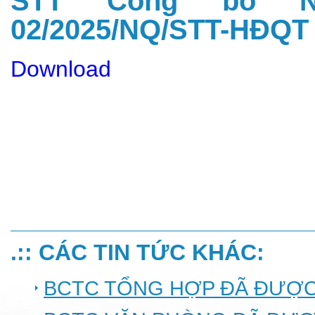
STT Công bố N
02/2025/NQ/STT-HĐQT 
Download
.:: CÁC TIN TỨC KHÁC:
BCTC TỔNG HỢP ĐÃ ĐƯỢC 