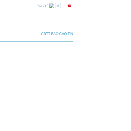
Tin tức
Tuyển dụng
Liên hệ
CBTT BÁO CÁO TÌNH HÌNH QUẢN TRỊ CÔNG TY NĂM 2