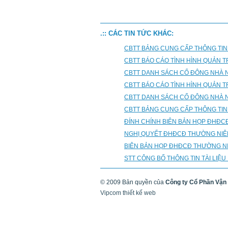
.:: CÁC TIN TỨC KHÁC:
CBTT BẢNG CUNG CẤP THÔNG TIN
CBTT BÁO CÁO TÌNH HÌNH QUẢN T
CBTT DANH SÁCH CỔ ĐÔNG NHÀ 
CBTT BÁO CÁO TÌNH HÌNH QUẢN T
CBTT DANH SÁCH CỔ ĐÔNG NHÀ 
CBTT BẢNG CUNG CẤP THÔNG TIN 
ĐÍNH CHÍNH BIÊN BẢN HỌP ĐHĐC
NGHỊ QUYẾT ĐHĐCĐ THƯỜNG NIÊ
BIÊN BẢN HỌP ĐHĐCĐ THƯỜNG NI
STT CÔNG BỐ THÔNG TIN TÀI LIỆU
© 2009 Bản quyền của
Công ty Cổ Phần Vận 
Vipcom thiết kế web