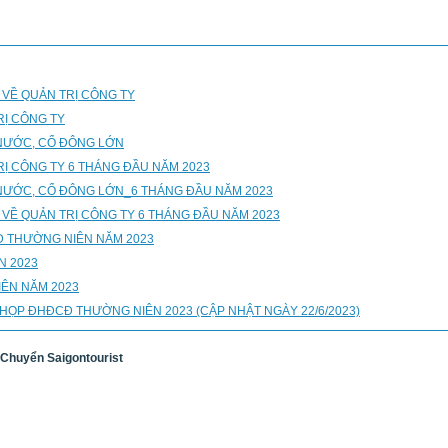
 VỀ QUẢN TRỊ CÔNG TY
RỊ CÔNG TY
NƯỚC, CỔ ĐÔNG LỚN
RỊ CÔNG TY 6 THÁNG ĐẦU NĂM 2023
NƯỚC, CỔ ĐÔNG LỚN_6 THÁNG ĐẦU NĂM 2023
VỀ QUẢN TRỊ CÔNG TY 6 THÁNG ĐẦU NĂM 2023
Đ THƯỜNG NIÊN NĂM 2023
N 2023
ÊN NĂM 2023
 HỌP ĐHĐCĐ THƯỜNG NIÊN 2023 (CẬP NHẬT NGÀY 22/6/2023)
Chuyển Saigontourist