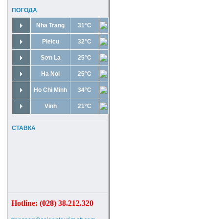
ПОГОДА
Nha Trang
31°C
Pleicu
32°C
Sơn La
25°C
Ha Noi
25°C
Ho Chi Minh
34°C
Vinh
21°C
СТАВКА
Hotline: (028) 38.212.320