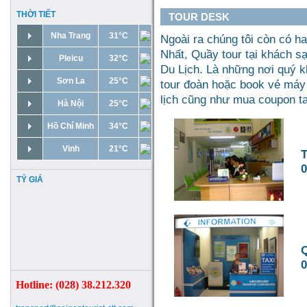
THỜI TIẾT
TOUR DESK
Nha Trang
31°C
Ngoài ra chúng tôi còn có ha
Nhất, Quầy tour tại khách 
Pleicu
32°C
Du Lịch. Là những nơi quý k
Sơn La
25°C
tour đoàn hoặc book vé máy 
lịch cũng như mua coupon tax
Hà Nội
25°C
Hồ Chí Minh
34°C
Vinh
21°C
T
0
TỶ GIÁ
Q
0
Hotline: (028) 38.212.320