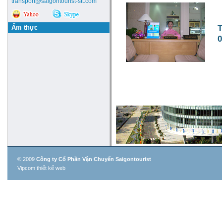
transport@saigontourist-stt.com
Ẩm thực
T
0
© 2009
Công ty Cổ Phần Vận Chuyển Saigontourist
Vipcom thiết kế web