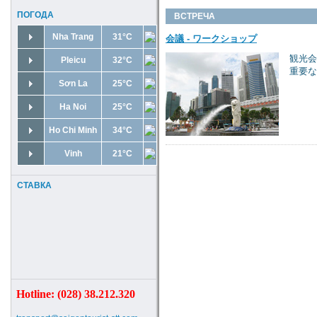
ПОГОДА
ВСТРЕЧА
Nha Trang
31°C
会議 - ワークショップ
観光会
Pleicu
32°C
重要な
Sơn La
25°C
Ha Noi
25°C
Ho Chi Minh
34°C
Vinh
21°C
СТАВКА
Hotline: (028) 38.212.320