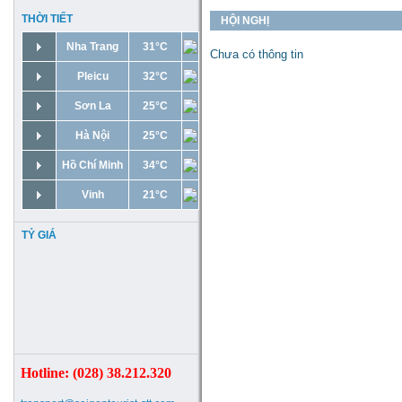
THỜI TIẾT
HỘI NGHỊ
Nha Trang
31°C
Chưa có thông tin
Pleicu
32°C
Sơn La
25°C
Hà Nội
25°C
Hồ Chí Minh
34°C
Vinh
21°C
TỶ GIÁ
Hotline: (028) 38.212.320