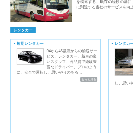
を模索する。既存の経験の基に
に到達する当社のサービスを向
レンタカー
短期レンタカー
レンタカ
04から45議席からの輸送サー
ビス、レンタカー、新車の良
いスタッフ、高品質で経験豊
富なドライバー、プロのよう
に、安全で運転し、思いやりのある...
もっと見る
し、思いや