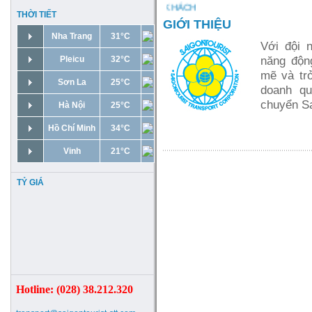
 XIN TRÂN TRỌNG KÍNH CHÀO QUÝ KHÁCH
THỜI TIẾT
GIỚI THIỆU
Nha Trang
31°C
Với đội n
Pleicu
32°C
năng động
mẽ và trở
Sơn La
25°C
doanh qu
chuyển Sa
Hà Nội
25°C
Hồ Chí Minh
34°C
Vinh
21°C
TỶ GIÁ
Hotline: (028) 38.212.320