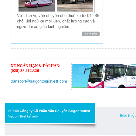
Với dịch vụ vận chuyển cho thuê xe từ 04 - 45
chỗ, đội ngũ xe mới đẹp, chất lượng cao và
người lái xe giàu kinh nghiệm,...
Xem tiếp
XE NGẮN HẠN & DÀI HẠN:
(028) 38.212.320
transport@saigontourist-stt.com
© 2009
Công ty Cổ Phần Vận Chuyển Saigontourist
Giới thiệ
Vipcom thiết kế web