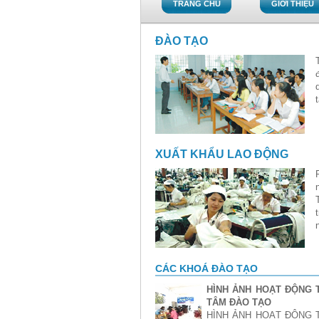
TRANG CHỦ
GIỚI THIỆU
ĐÀO TẠO
XUẤT KHẨU LAO ĐỘNG
CÁC KHOÁ ĐÀO TẠO
HÌNH ẢNH HOẠT ĐỘNG 
TÂM ĐÀO TẠO
HÌNH ẢNH HOẠT ĐỘNG 