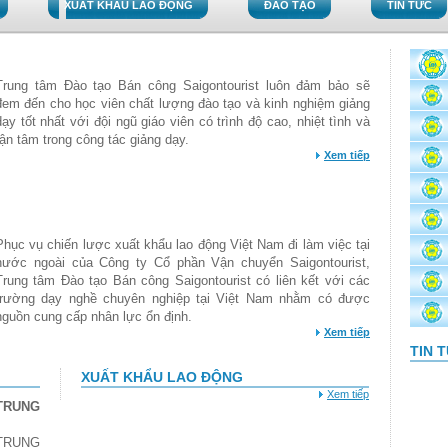
XUẤT KHẨU LAO ĐỘNG
ĐÀO TẠO
TIN TỨC
Trung tâm Đào tạo Bán công Saigontourist luôn đảm bảo sẽ
đem đến cho học viên chất lượng đào tạo và kinh nghiệm giảng
dạy tốt nhất với đội ngũ giáo viên có trình độ cao, nhiệt tình và
tận tâm trong công tác giảng dạy.
Xem tiếp
Phục vụ chiến lược xuất khẩu lao động Việt Nam đi làm việc tại
nước ngoài của Công ty Cổ phần Vận chuyển Saigontourist,
Trung tâm Đào tạo Bán công Saigontourist có liên kết với các
trường dạy nghề chuyên nghiệp tại Việt Nam nhằm có được
nguồn cung cấp nhân lực ổn định.
Xem tiếp
TIN 
XUẤT KHẨU LAO ĐỘNG
Xem tiếp
TRUNG
TRUNG