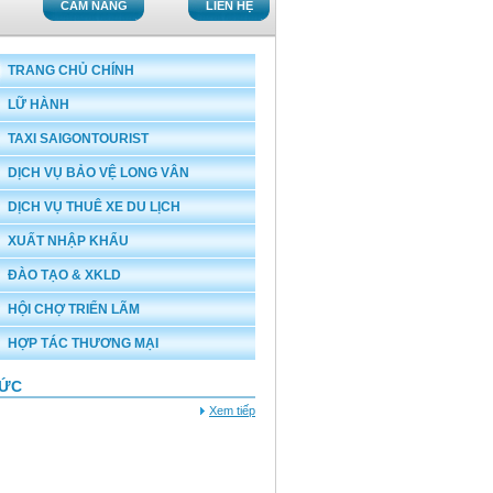
CẨM NANG
LIÊN HỆ
TRANG CHỦ CHÍNH
LỮ HÀNH
TAXI SAIGONTOURIST
DỊCH VỤ BẢO VỆ LONG VÂN
DỊCH VỤ THUÊ XE DU LỊCH
XUẤT NHẬP KHẨU
ĐÀO TẠO & XKLD
HỘI CHỢ TRIỂN LÃM
HỢP TÁC THƯƠNG MẠI
TỨC
Xem tiếp