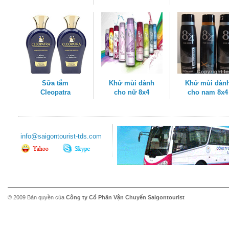
Sữa tắm
Khử mùi dành
Khử mùi dàn
Cleopatra
cho nữ 8x4
cho nam 8x4
info@saigontourist-tds.com
© 2009 Bản quyền của
Công ty Cổ Phần Vận Chuyển Saigontourist