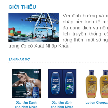
GIỚI THIỆU
Với định hướng và mụ
nhập nền kinh tế m
đa dạng dịch vụ nên
lịch truyền thống 
rộng thêm một số ng
trong đó có Xuất Nhập Khẩu.
SẢN PHẨM MỚI
Dầu tắm Dành
Dầu tắm dành
Lotion Cleopat
cho Nam Nivea
cho Nam Nivea