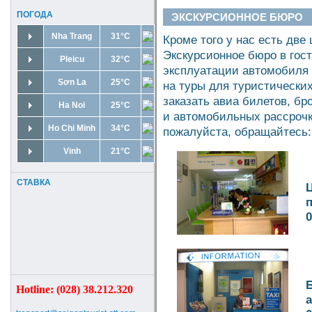
ПОГОДА
ЭКСКУРСИОННОЕ БЮРО
Nha Trang
31°C
Кроме того у нас есть две 
Экскурсионное бюро в гос
Pleicu
32°C
эксплуатации автомобиля 
Sơn La
25°C
на туры для туристических 
заказать авиа билетов, бр
Ha Noi
25°C
и автомобильных рассрочку
Ho Chi Minh
34°C
пожалуйста, обращайтесь:
Vinh
21°C
СТАВКА
0
Б
Hotline: (028) 38.212.320