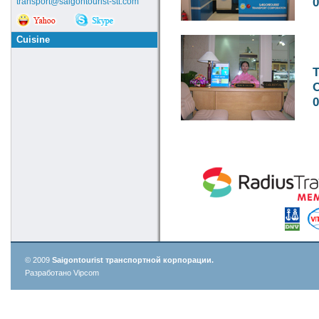
0
transport@saigontourist-stt.com
Cuisine
0
© 2009
Saigontourist транспортной корпорации.
Разработано Vipcom