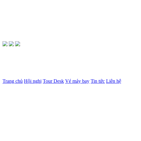
Trang chủ
Hội nghị
Tour Desk
Vé máy bay
Tin tức
Liên hệ